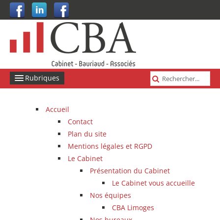
Rubriques
ACCUEIL
Accueil
Contact
LE CABINET
Plan du site
NOS MISSIONS
Mentions légales et RGPD
Le Cabinet
VOTRE INFORMATION
Présentation du Cabinet
ESPACE COLLABORATIF
Le Cabinet vous accueille
Nos équipes
PLAN D'ACCÈS
CBA Limoges
Nos bureaux