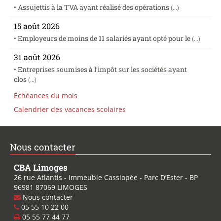
• Assujettis à la TVA ayant réalisé des opérations
(...)
15 août 2026
• Employeurs de moins de 11 salariés ayant opté pour le
(...)
31 août 2026
• Entreprises soumises à l’impôt sur les sociétés ayant
clos
(...)
Échéances du mois
Calendrier des vacances scolaires
Nous contacter
CBA Limoges
26 rue Atlantis - Immeuble Cassiopée
-
Parc D’Ester - BP
96981
87069
LIMOGES
Nous contacter
05 55 10 22 00
05 55 77 44 77